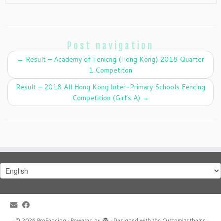
Post navigation
←
Result – Academy of Fenicng (Hong Kong) 2018 Quarter
1 Competiton
Result – 2018 All Hong Kong Inter-Primary Schools Fencing
Competition (Girl’s A)
→
Choose
a
language
·
© 2026
ProFencing
·
Powered by
·
Designed with the
Customizr theme
·