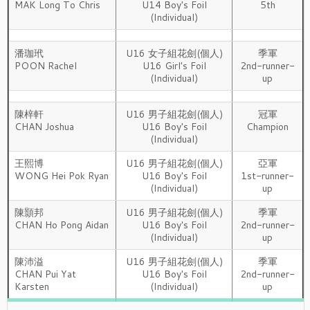
MAK Long To Chris
U14 Boy's Foil
5th
(Individual)
潘珈玳
U16 女子組花劍(個人)
季軍
POON Rachel
U16 Girl's Foil
2nd-runner-
(Individual)
up
陳梓軒
U16 男子組花劍(個人)
冠軍
CHAN Joshua
U16 Boy's Foil
Champion
(Individual)
王熙博
U16 男子組花劍(個人)
亞軍
WONG Hei Pok Ryan
U16 Boy's Foil
1st-runner-
(Individual)
up
陳顥邦
U16 男子組花劍(個人)
季軍
CHAN Ho Pong Aidan
U16 Boy's Foil
2nd-runner-
(Individual)
up
陳沛溢
U16 男子組花劍(個人)
季軍
CHAN Pui Yat
U16 Boy's Foil
2nd-runner-
Karsten
(Individual)
up