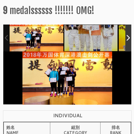
9
medalssssss !!!!!!! OMG!
INDIVIDUAL
姓名
組別
排名
NAME
CATEGORY
RANK