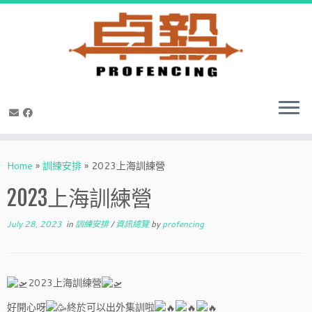
Skip
to
Home
»
訓練安排
»
2023上海訓練營
content
2023上海訓練營
July 28, 2023
in
訓練安排
/
資訊總覽
by
profencing
2023上海訓練營
好開心呀
終於可以出外集訓啦