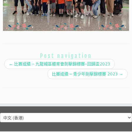
Post navigation
←
比賽成績 – 九龍城區體育會劍擊錦標賽-回歸盃2023
比賽成績 – 青少年劍擊錦標賽 2023
→
Choose
a
language